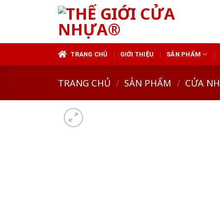
Skip
to
content
TRANG CHỦ
GIỚI THIỆU
SẢN PHẨM
TRANG CHỦ
/
SẢN PHẨM
/
CỬA N