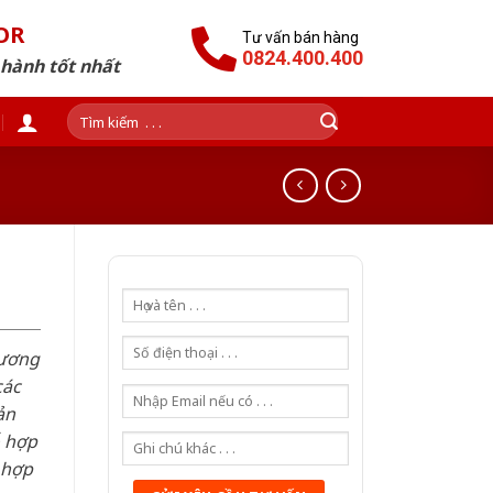
OR
Tư vấn bán hàng
0824.400.400
 hành tốt nhất
Tìm
kiếm:
hương
các
ản
ỗ hợp
 hợp