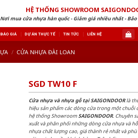
HỆ THỐNG SHOWROOM SAIGONDO
Nơi mua cửa nhựa hàn quốc - Giảm giá nhiều nhất - Bảo
BÁO GIÁ
DỰ ÁN THỰC TẾ
TIN TỨC
LIÊN HỆ
HỰA
/
CỬA NHỰA ĐÀI LOAN
SGD TW10 F
Cửa nhựa và nhựa gỗ tại SAIGONDOOR
là t
hiệu sản phẩm các dòng cửa trong một chuỗi 
hệ thống Showroom
SAIGONDOOR
. Chuyên s
xuất và phân phối những dòng cửa nhựa và h
nhựa chất lượng cao, giá thành rẻ nhất và phù