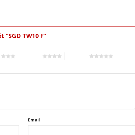
ét “SGD TW10 F”
s
4 of 5 stars
5 of 5 stars
Email