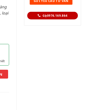
hàng
 loại
Gọi 0976.169.864
hiết
N