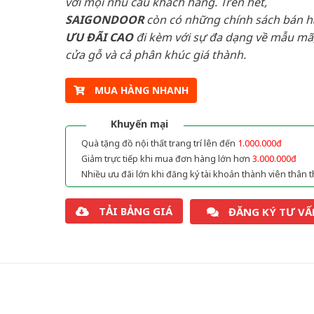
với mọi nhu cầu khách hàng. Trên hết,
SAIGONDOOR
còn có những chính sách bán 
ƯU ĐÃI
CAO
đi kèm với sự đa dạng về mẫu mã,
cửa gỗ và cả phân khúc giá thành.
MUA HÀNG NHANH
Khuyến mại
Quà tặng đồ nội thất trang trí lên đến
1.000.000đ
Giảm trực tiếp khi mua đơn hàng lớn hơn
3.000.000đ
Nhiều ưu đãi lớn khi đăng ký tài khoản thành viên thân t
TẢI BẢNG GIÁ
ĐĂNG KÝ TƯ VẤ