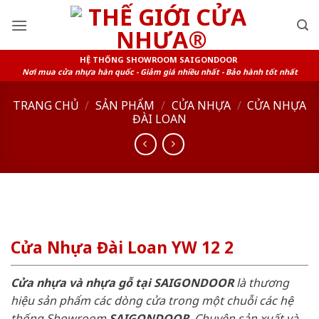
Skip
to
content
HỆ THỐNG SHOWROOM SAIGONDOOR
Nơi mua cửa nhựa hàn quốc - Giảm giá nhiều nhất - Bảo hành tốt nhất
TRANG CHỦ
/
SẢN PHẨM
/
CỬA NHỰA
/
CỬA NHỰA
ĐÀI LOAN
Cửa Nhựa Đài Loan YW 12 2
Cửa nhựa và nhựa gỗ tại SAIGONDOOR
là thương
hiệu sản phẩm các dòng cửa trong một chuỗi các hệ
thống Showroom
SAIGONDOOR
. Chuyên sản xuất và