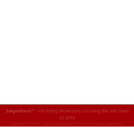
SaigonDoor™
- Hệ thống Showroom cửa hàng đầu Việt Nam
từ 2010
Copyright ⓒ 2010 – 2026 SaigonDoor™ | Đơn vị chủ quản SaigonDoor