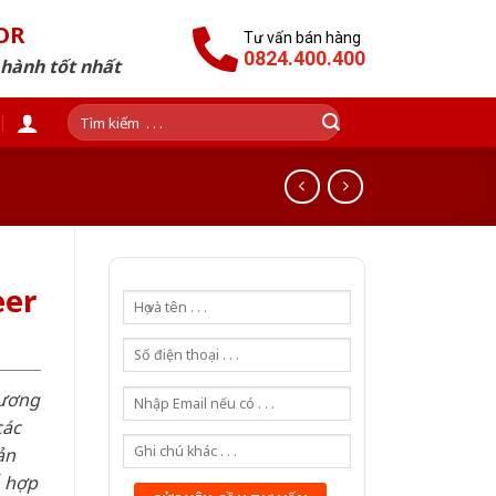
OR
Tư vấn bán hàng
0824.400.400
 hành tốt nhất
Tìm
kiếm:
eer
hương
các
ản
ỗ hợp