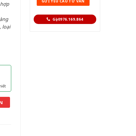
 hợp
hàng
Gọi 0976.169.864
 loại
hiết
N