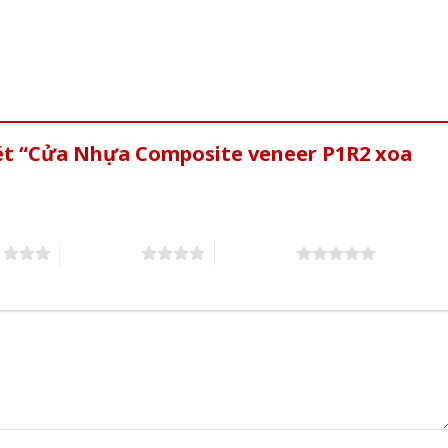
xét “Cửa Nhựa Composite veneer P1R2 xoa
s
4 of 5 stars
5 of 5 stars