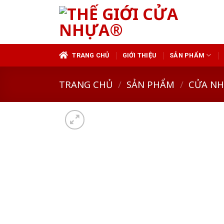
Skip
to
content
TRANG CHỦ
GIỚI THIỆU
SẢN PHẨM
TRANG CHỦ
/
SẢN PHẨM
/
CỬA N