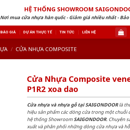
HỆ THỐNG SHOWROOM SAIGONDO
Nơi mua cửa nhựa hàn quốc - Giảm giá nhiều nhất - Bảo
BÁO GIÁ
DỰ ÁN THỰC TẾ
TIN TỨC
LIÊN HỆ
HỰA
/
CỬA NHỰA COMPOSITE
Cửa Nhựa Composite ven
P1R2 xoa dao
Cửa nhựa và nhựa gỗ tại SAIGONDOOR
là t
hiệu sản phẩm các dòng cửa trong một chuỗi 
hệ thống Showroom
SAIGONDOOR
. Chuyên s
xuất và phân phối những dòng cửa nhựa và h