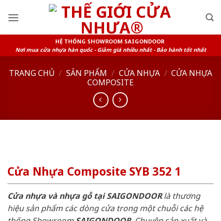
Skip
to
content
HỆ THỐNG SHOWROOM SAIGONDOOR
Nơi mua cửa nhựa hàn quốc - Giảm giá nhiều nhất - Bảo hành tốt nhất
TRANG CHỦ
/
SẢN PHẨM
/
CỬA NHỰA
/
CỬA NHỰA
COMPOSITE
Cửa Nhựa Composite SYB 352 1
Cửa nhựa và nhựa gỗ tại SAIGONDOOR
là thương
hiệu sản phẩm các dòng cửa trong một chuỗi các hệ
thống Showroom
SAIGONDOOR
. Chuyên sản xuất và