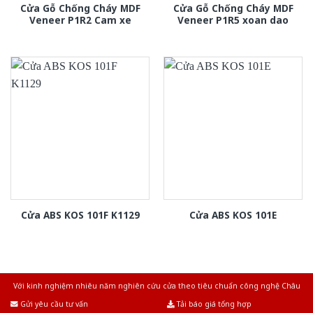
Cửa Gỗ Chống Cháy MDF
Cửa Gỗ Chống Cháy MDF
Veneer P1R2 Cam xe
Veneer P1R5 xoan dao
Cửa ABS KOS 101F K1129
Cửa ABS KOS 101E
Với kinh nghiệm nhiêu năm nghiên cứu cửa theo tiêu chuẩn công nghệ Châu
Âu.Chúng tôi tự tin là nhà sản xuất & cung cấp hàng đầu tại Việt Nam!
Gửi yêu cầu tư vấn
Tải báo giá tổng hợp