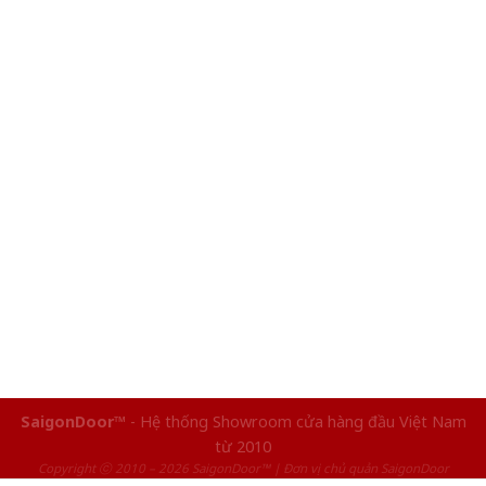
SaigonDoor™
- Hệ thống Showroom cửa hàng đầu Việt Nam
từ 2010
Copyright ⓒ 2010 – 2026 SaigonDoor™ | Đơn vị chủ quản SaigonDoor