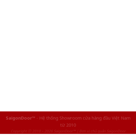
SaigonDoor™
- Hệ thống Showroom cửa hàng đầu Việt Nam
từ 2010
Copyright ⓒ 2010 – 2026 SaigonDoor™ | Đơn vị chủ quản SaigonDoor