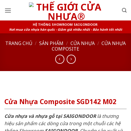
Skip
to
content
HỆ THỐNG SHOWROOM SAIGONDOOR
Nơi mua cửa nhựa hàn quốc - Giảm giá nhiều nhất - Bảo hành tốt nhất
TRANG CHỦ
/
SẢN PHẨM
/
CỬA NHỰA
/
CỬA NHỰA
COMPOSITE
Cửa Nhựa Composite SGD142 M02
Cửa nhựa và nhựa gỗ tại SAIGONDOOR
là thương
hiệu sản phẩm các dòng cửa trong một chuỗi các hệ
thống Showroom
SAIGONDOOR
. Chuyên sản xuất và