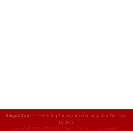
SaigonDoor™
- Hệ thống Showroom cửa hàng đầu Việt Nam
từ 2010
Copyright ⓒ 2010 – 2026 SaigonDoor™ | Đơn vị chủ quản SaigonDoor