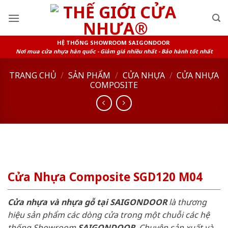
Skip
to
content
HỆ THỐNG SHOWROOM SAIGONDOOR
Nơi mua cửa nhựa hàn quốc - Giảm giá nhiều nhất - Bảo hành tốt nhất
TRANG CHỦ
/
SẢN PHẨM
/
CỬA NHỰA
/
CỬA NHỰA
COMPOSITE
Cửa Nhựa Composite SGD120 M04
Cửa nhựa và nhựa gỗ tại SAIGONDOOR
là thương
hiệu sản phẩm các dòng cửa trong một chuỗi các hệ
thống Showroom
SAIGONDOOR
. Chuyên sản xuất và