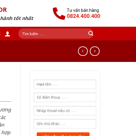
OR
Tư vấn bán hàng
0824.400.400
 hành tốt nhất
Tìm
kiếm:
hương
các
ản
ỗ hợp