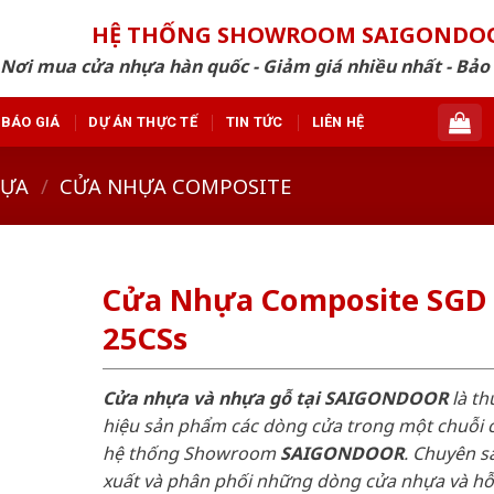
HỆ THỐNG SHOWROOM SAIGONDO
Nơi mua cửa nhựa hàn quốc - Giảm giá nhiều nhất - Bảo
BÁO GIÁ
DỰ ÁN THỰC TẾ
TIN TỨC
LIÊN HỆ
HỰA
/
CỬA NHỰA COMPOSITE
Cửa Nhựa Composite SGD
25CSs
Cửa nhựa và nhựa gỗ tại SAIGONDOOR
là t
hiệu sản phẩm các dòng cửa trong một chuỗi 
hệ thống Showroom
SAIGONDOOR
. Chuyên s
xuất và phân phối những dòng cửa nhựa và h