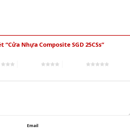
xét “Cửa Nhựa Composite SGD 25CSs”
s
4 of 5 stars
5 of 5 stars
Email