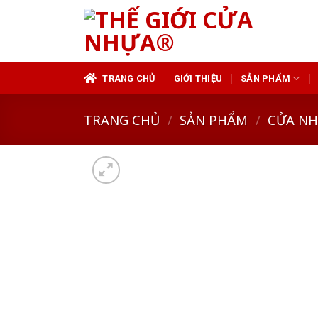
Skip
to
content
TRANG CHỦ
GIỚI THIỆU
SẢN PHẨM
TRANG CHỦ
/
SẢN PHẨM
/
CỬA N