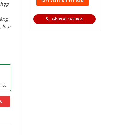
 hợp
hàng
Gọi 0976.169.864
 loại
hiết
N