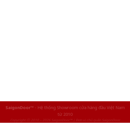
SaigonDoor™
- Hệ thống Showroom cửa hàng đầu Việt Nam
từ 2010
Copyright ⓒ 2010 – 2026 SaigonDoor™ | Đơn vị chủ quản SaigonDoor