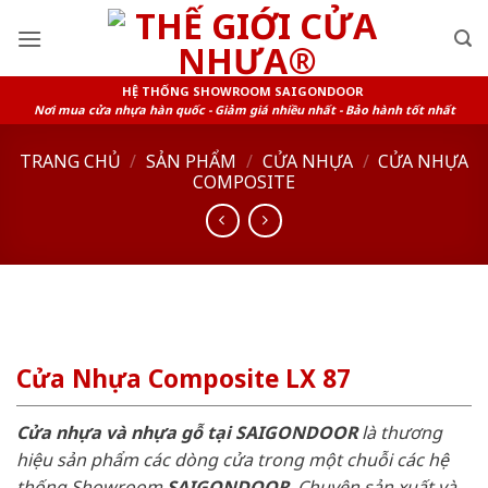
Skip
to
content
HỆ THỐNG SHOWROOM SAIGONDOOR
Nơi mua cửa nhựa hàn quốc - Giảm giá nhiều nhất - Bảo hành tốt nhất
TRANG CHỦ
/
SẢN PHẨM
/
CỬA NHỰA
/
CỬA NHỰA
COMPOSITE
Cửa Nhựa Composite LX 87
Cửa nhựa và nhựa gỗ tại SAIGONDOOR
là thương
hiệu sản phẩm các dòng cửa trong một chuỗi các hệ
thống Showroom
SAIGONDOOR
. Chuyên sản xuất và