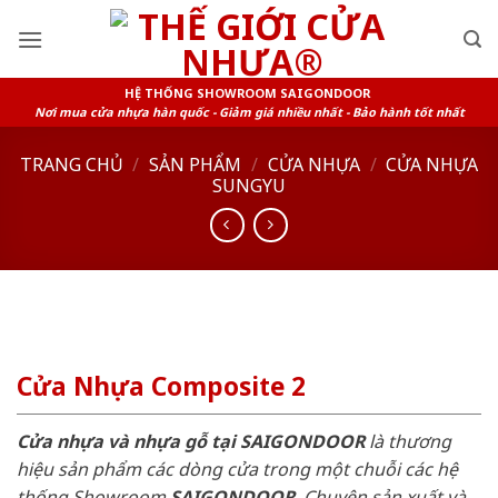
Skip
to
content
HỆ THỐNG SHOWROOM SAIGONDOOR
Nơi mua cửa nhựa hàn quốc - Giảm giá nhiều nhất - Bảo hành tốt nhất
TRANG CHỦ
/
SẢN PHẨM
/
CỬA NHỰA
/
CỬA NHỰA
SUNGYU
Cửa Nhựa Composite 2
Cửa nhựa và nhựa gỗ tại SAIGONDOOR
là thương
hiệu sản phẩm các dòng cửa trong một chuỗi các hệ
thống Showroom
SAIGONDOOR
. Chuyên sản xuất và