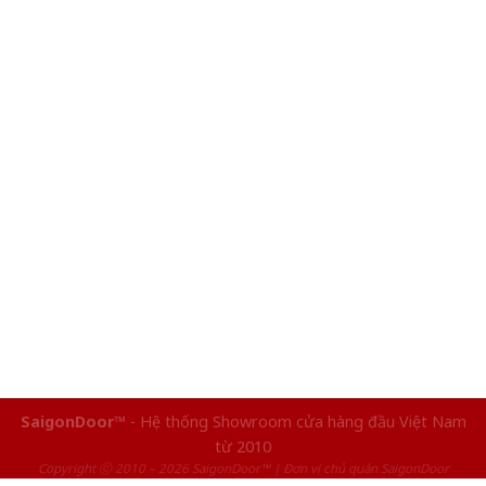
SaigonDoor™
- Hệ thống Showroom cửa hàng đầu Việt Nam
từ 2010
Copyright ⓒ 2010 – 2026 SaigonDoor™ | Đơn vị chủ quản SaigonDoor