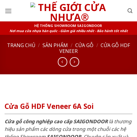
Skip
to
content
HỆ THỐNG SHOWROOM SAIGONDOOR
Nơi mua cửa nhựa hàn quốc - Giảm giá nhiều nhất - Bảo hành tốt nhất
TRANG CHỦ
/
SẢN PHẨM
/
CỬA GỖ
/
CỬA GỖ HDF
VENEER
Cửa Gỗ HDF Veneer 6A Soi
Cửa gỗ công nghiệp cao cấp SAIGONDOOR
là thương
hiệu sản phẩm các dòng cửa trong một chuỗi các hệ
thống Showroom
SAIGONDOOR
. Chuyên sản xuất và