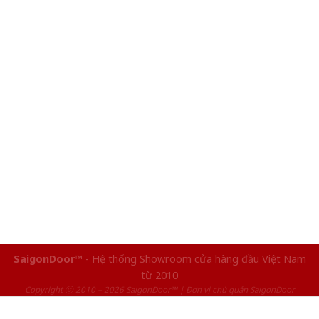
SaigonDoor™
- Hệ thống Showroom cửa hàng đầu Việt Nam
từ 2010
Copyright ⓒ 2010 – 2026 SaigonDoor™ | Đơn vị chủ quản SaigonDoor