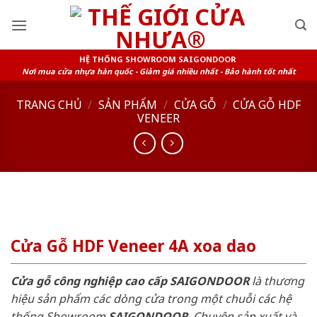
Skip
to
content
HỆ THỐNG SHOWROOM SAIGONDOOR
Nơi mua cửa nhựa hàn quốc - Giảm giá nhiều nhất - Bảo hành tốt nhất
TRANG CHỦ
/
SẢN PHẨM
/
CỬA GỖ
/
CỬA GỖ HDF
VENEER
Cửa Gỗ HDF Veneer 4A xoa dao
Cửa gỗ công nghiệp cao cấp SAIGONDOOR
là thương
hiệu sản phẩm các dòng cửa trong một chuỗi các hệ
thống Showroom
SAIGONDOOR
. Chuyên sản xuất và