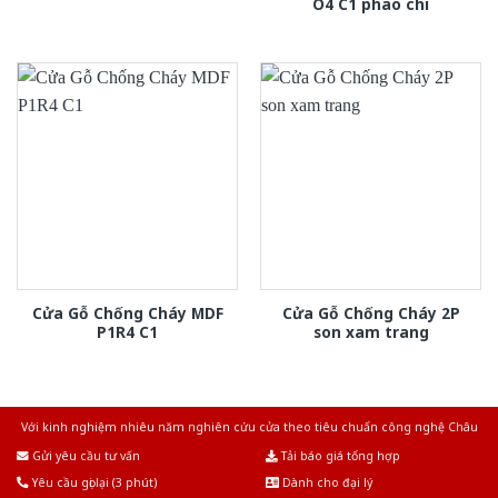
O4 C1 phao chi
Cửa Gỗ Chống Cháy MDF
Cửa Gỗ Chống Cháy 2P
P1R4 C1
son xam trang
Với kinh nghiệm nhiêu năm nghiên cứu cửa theo tiêu chuẩn công nghệ Châu
Âu.Chúng tôi tự tin là nhà sản xuất & cung cấp hàng đầu tại Việt Nam!
Gửi yêu cầu tư vấn
Tải báo giá tổng hợp
Yêu cầu gọi lại (3 phút)
Dành cho đại lý