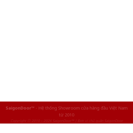
SaigonDoor™
- Hệ thống Showroom cửa hàng đầu Việt Nam
từ 2010
Copyright ⓒ 2010 – 2026 SaigonDoor™ | Đơn vị chủ quản SaigonDoor