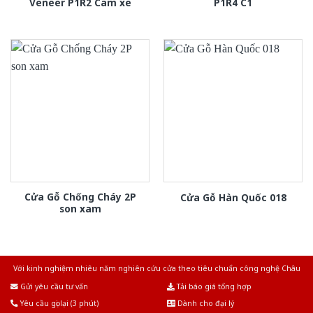
Veneer P1R2 Cam xe
P1R4 C1
Cửa Gỗ Chống Cháy 2P
Cửa Gỗ Hàn Quốc 018
son xam
Với kinh nghiệm nhiêu năm nghiên cứu cửa theo tiêu chuẩn công nghệ Châu
Âu.Chúng tôi tự tin là nhà sản xuất & cung cấp hàng đầu tại Việt Nam!
Gửi yêu cầu tư vấn
Tải báo giá tổng hợp
Yêu cầu gọi lại (3 phút)
Dành cho đại lý