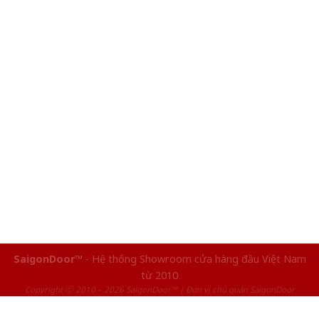
SaigonDoor™
- Hệ thống Showroom cửa hàng đầu Việt Nam
từ 2010
Copyright ⓒ 2010 – 2026 SaigonDoor™ | Đơn vị chủ quản SaigonDoor