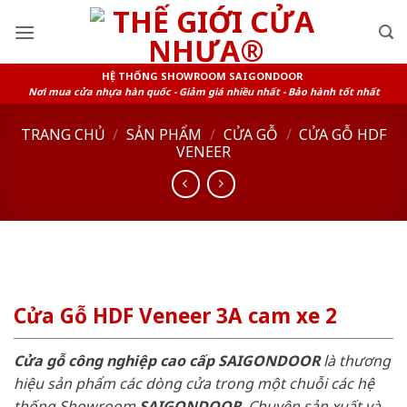
Skip
to
content
HỆ THỐNG SHOWROOM SAIGONDOOR
Nơi mua cửa nhựa hàn quốc - Giảm giá nhiều nhất - Bảo hành tốt nhất
TRANG CHỦ
/
SẢN PHẨM
/
CỬA GỖ
/
CỬA GỖ HDF
VENEER
Cửa Gỗ HDF Veneer 3A cam xe 2
Cửa gỗ công nghiệp cao cấp SAIGONDOOR
là thương
hiệu sản phẩm các dòng cửa trong một chuỗi các hệ
thống Showroom
SAIGONDOOR
. Chuyên sản xuất và