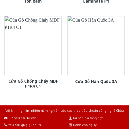
son xam
Laminate P1
Cửa Gỗ Chống Cháy MDF
Cửa Gỗ Hàn Quốc 3A
P1R4 C1
Với kinh nghiệm nhiêu năm nghiên cứu cửa theo tiêu chuẩn công nghệ Châu
Âu.Chúng tôi tự tin là nhà sản xuất & cung cấp hàng đầu tại Việt Nam!
Gửi yêu cầu tư vấn
Tải báo giá tổng hợp
Yêu cầu gọi lại (3 phút)
Dành cho đại lý