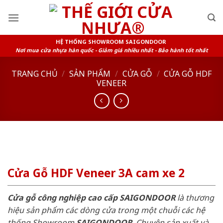
Skip
to
content
HỆ THỐNG SHOWROOM SAIGONDOOR
Nơi mua cửa nhựa hàn quốc - Giảm giá nhiều nhất - Bảo hành tốt nhất
TRANG CHỦ
/
SẢN PHẨM
/
CỬA GỖ
/
CỬA GỖ HDF
VENEER
Cửa Gỗ HDF Veneer 3A cam xe 2
Cửa gỗ công nghiệp cao cấp SAIGONDOOR
là thương
hiệu sản phẩm các dòng cửa trong một chuỗi các hệ
thống Showroom
SAIGONDOOR
. Chuyên sản xuất và