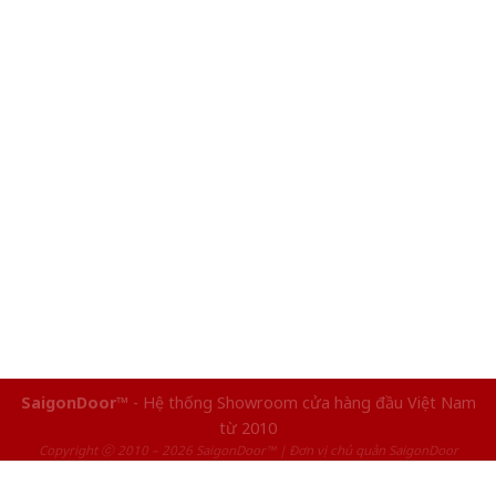
SaigonDoor™
- Hệ thống Showroom cửa hàng đầu Việt Nam
từ 2010
Copyright ⓒ 2010 – 2026 SaigonDoor™ | Đơn vị chủ quản SaigonDoor