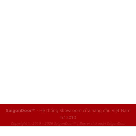
SaigonDoor™
- Hệ thống Showroom cửa hàng đầu Việt Nam
từ 2010
Copyright ⓒ 2010 – 2026 SaigonDoor™ | Đơn vị chủ quản SaigonDoor