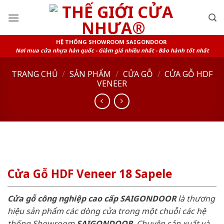
Skip
to
content
HỆ THỐNG SHOWROOM SAIGONDOOR
Nơi mua cửa nhựa hàn quốc - Giảm giá nhiều nhất - Bảo hành tốt nhất
TRANG CHỦ
/
SẢN PHẨM
/
CỬA GỖ
/
CỬA GỖ HDF
VENEER
Cửa Gỗ HDF Veneer 18 Sapele
Cửa gỗ công nghiệp cao cấp SAIGONDOOR
là thương
hiệu sản phẩm các dòng cửa trong một chuỗi các hệ
thống Showroom
SAIGONDOOR
. Chuyên sản xuất và