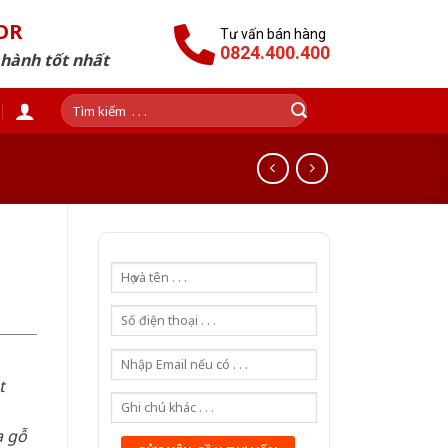
OR
Tư vấn bán hàng
0824.400.400
 hành tốt nhất
Tìm
kiếm:
t
a gỗ