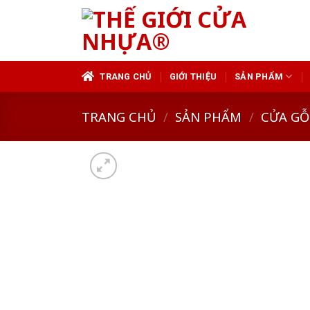
Skip
to
content
TRANG CHỦ
GIỚI THIỆU
SẢN PHẨM
TRANG CHỦ
/
SẢN PHẨM
/
CỬA GỖ