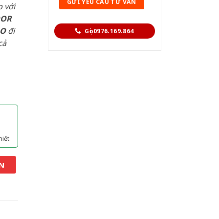
 với
OOR
AO
đi
Gọi 0976.169.864
cả
hiết
N