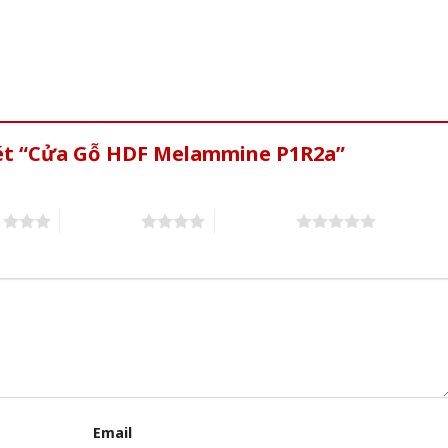
xét “Cửa Gỗ HDF Melammine P1R2a”
s
4 of 5 stars
5 of 5 stars
Email