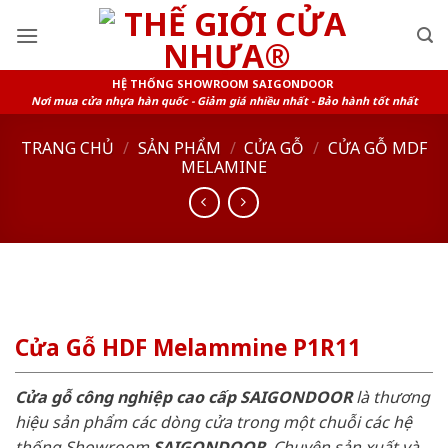
Skip
to
content
HỆ THỐNG SHOWROOM SAIGONDOOR
Nơi mua cửa nhựa hàn quốc - Giảm giá nhiều nhất - Bảo hành tốt nhất
TRANG CHỦ
/
SẢN PHẨM
/
CỬA GỖ
/
CỬA GỖ MDF
MELAMINE
Cửa Gỗ HDF Melammine P1R11
Cửa gỗ công nghiệp cao cấp SAIGONDOOR
là thương
hiệu sản phẩm các dòng cửa trong một chuỗi các hệ
thống Showroom
SAIGONDOOR
. Chuyên sản xuất và