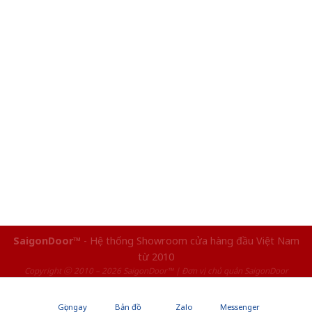
SaigonDoor™
- Hệ thống Showroom cửa hàng đầu Việt Nam
từ 2010
Copyright ⓒ 2010 – 2026 SaigonDoor™ | Đơn vị chủ quản SaigonDoor
Gọi ngay
Bản đồ
Zalo
Messenger