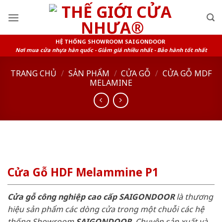
Skip
to
content
HỆ THỐNG SHOWROOM SAIGONDOOR
Nơi mua cửa nhựa hàn quốc - Giảm giá nhiều nhất - Bảo hành tốt nhất
TRANG CHỦ
/
SẢN PHẨM
/
CỬA GỖ
/
CỬA GỖ MDF
MELAMINE
Cửa Gỗ HDF Melammine P1
Cửa gỗ công nghiệp cao cấp SAIGONDOOR
là thương
hiệu sản phẩm các dòng cửa trong một chuỗi các hệ
thống Showroom
SAIGONDOOR
. Chuyên sản xuất và