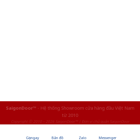
SaigonDoor™
- Hệ thống Showroom cửa hàng đầu Việt Nam
từ 2010
Copyright ⓒ 2010 – 2026 SaigonDoor™ | Đơn vị chủ quản SaigonDoor
Gọi ngay
Bản đồ
Zalo
Messenger