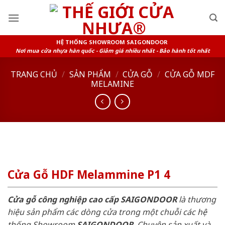
Skip
to
content
HỆ THỐNG SHOWROOM SAIGONDOOR
Nơi mua cửa nhựa hàn quốc - Giảm giá nhiều nhất - Bảo hành tốt nhất
TRANG CHỦ
/
SẢN PHẨM
/
CỬA GỖ
/
CỬA GỖ MDF
MELAMINE
Cửa Gỗ HDF Melammine P1 4
Cửa gỗ công nghiệp cao cấp SAIGONDOOR
là thương
hiệu sản phẩm các dòng cửa trong một chuỗi các hệ
thống Showroom
SAIGONDOOR
. Chuyên sản xuất và