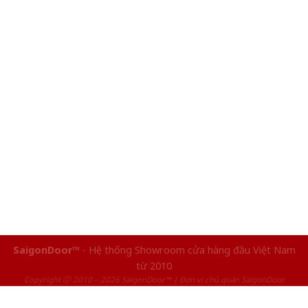
SaigonDoor™
- Hệ thống Showroom cửa hàng đầu Việt Nam
từ 2010
Copyright ⓒ 2010 – 2026 SaigonDoor™ | Đơn vị chủ quản SaigonDoor