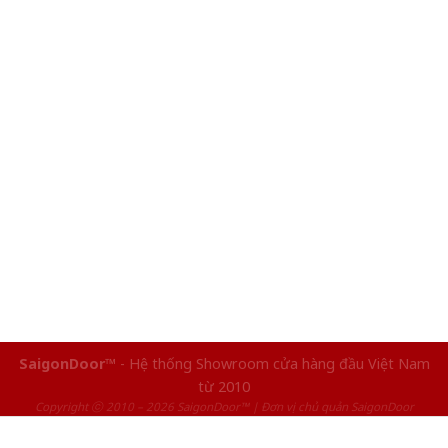
SaigonDoor™
- Hệ thống Showroom cửa hàng đầu Việt Nam
từ 2010
Copyright ⓒ 2010 – 2026 SaigonDoor™ | Đơn vị chủ quản SaigonDoor