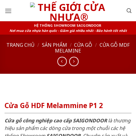
Skip
to
content
HỆ THỐNG SHOWROOM SAIGONDOOR
Nơi mua cửa nhựa hàn quốc - Giảm giá nhiều nhất - Bảo hành tốt nhất
TRANG CHỦ
/
SẢN PHẨM
/
CỬA GỖ
/
CỬA GỖ MDF
MELAMINE
Cửa Gỗ HDF Melammine P1 2
Cửa gỗ công nghiệp cao cấp SAIGONDOOR
là thương
hiệu sản phẩm các dòng cửa trong một chuỗi các hệ
thống Showroom
SAIGONDOOR
. Chuyên sản xuất và