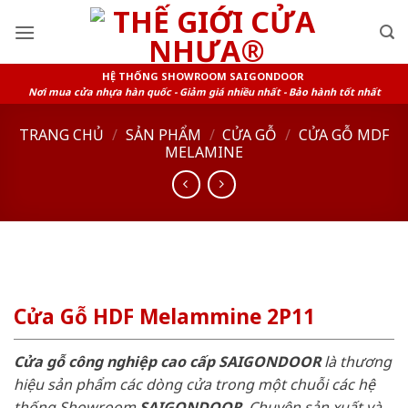
Skip
to
content
HỆ THỐNG SHOWROOM SAIGONDOOR
Nơi mua cửa nhựa hàn quốc - Giảm giá nhiều nhất - Bảo hành tốt nhất
TRANG CHỦ
/
SẢN PHẨM
/
CỬA GỖ
/
CỬA GỖ MDF
MELAMINE
Cửa Gỗ HDF Melammine 2P11
Cửa gỗ công nghiệp cao cấp SAIGONDOOR
là thương
hiệu sản phẩm các dòng cửa trong một chuỗi các hệ
thống Showroom
SAIGONDOOR
. Chuyên sản xuất và