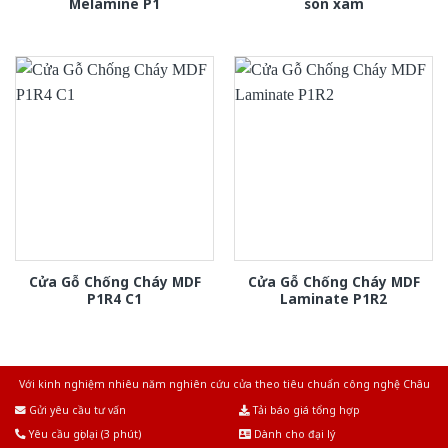
Melamine P1
son xam
Cửa Gỗ Chống Cháy MDF
Cửa Gỗ Chống Cháy MDF
P1R4 C1
Laminate P1R2
Với kinh nghiệm nhiêu năm nghiên cứu cửa theo tiêu chuẩn công nghệ Châu
Âu.Chúng tôi tự tin là nhà sản xuất & cung cấp hàng đầu tại Việt Nam!
Gửi yêu cầu tư vấn
Tải báo giá tổng hợp
Yêu cầu gọi lại (3 phút)
Dành cho đại lý