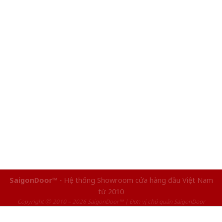
SaigonDoor™
- Hệ thống Showroom cửa hàng đầu Việt Nam
từ 2010
Copyright ⓒ 2010 – 2026 SaigonDoor™ | Đơn vị chủ quản SaigonDoor