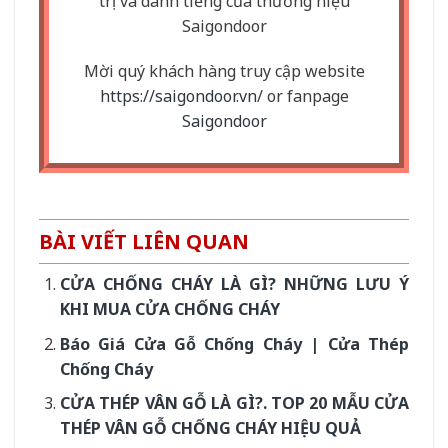
trị và danh tiếng của thương hiệu
Saigondoor
Mời quý khách hàng truy cập website
https://saigondoor.vn
/ or fanpage
Saigondoor
BÀI VIẾT LIÊN QUAN
CỬA CHỐNG CHÁY LÀ GÌ? NHỮNG LƯU Ý
KHI MUA CỬA CHỐNG CHÁY
Báo Giá Cửa Gỗ Chống Cháy | Cửa Thép
Chống Cháy
CỬA THÉP VÂN GỖ LÀ GÌ?. TOP 20 MẪU CỬA
THÉP VÂN GỖ CHỐNG CHÁY HIỆU QUẢ