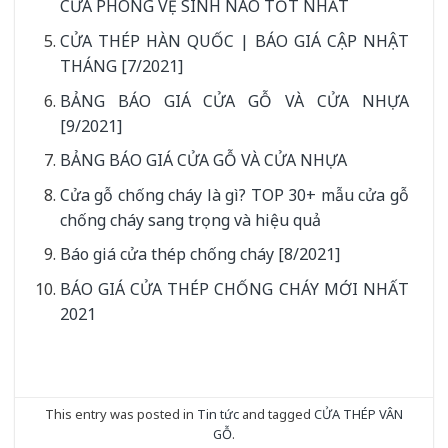
CỬA PHÒNG VỆ SINH NÀO TỐT NHẤT
CỬA THÉP HÀN QUỐC | BÁO GIÁ CẬP NHẬT
THÁNG [7/2021]
BẢNG BÁO GIÁ CỬA GỖ VÀ CỬA NHỰA
[9/2021]
BẢNG BÁO GIÁ CỬA GỖ VÀ CỬA NHỰA
Cửa gỗ chống cháy là gì? TOP 30+ mẫu cửa gỗ
chống cháy sang trọng và hiệu quả
Báo giá cửa thép chống cháy [8/2021]
BÁO GIÁ CỬA THÉP CHỐNG CHÁY MỚI NHẤT
2021
This entry was posted in
Tin tức
and tagged
CỬA THÉP VÂN
GỖ
.