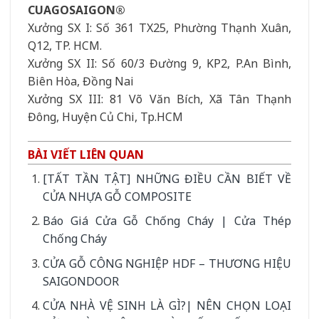
CUAGOSAIGON®
Xưởng SX I: Số 361 TX25, Phường Thạnh Xuân,
Q12, TP. HCM.
Xưởng SX II: Số 60/3 Đường 9, KP2, P.An Bình,
Biên Hòa, Đồng Nai
Xưởng SX III: 81 Võ Văn Bích, Xã Tân Thạnh
Đông, Huyện Củ Chi, Tp.HCM
BÀI VIẾT LIÊN QUAN
[TẤT TẦN TẬT] NHỮNG ĐIỀU CẦN BIẾT VỀ
CỬA NHỰA GỖ COMPOSITE
Báo Giá Cửa Gỗ Chống Cháy | Cửa Thép
Chống Cháy
CỬA GỖ CÔNG NGHIỆP HDF – THƯƠNG HIỆU
SAIGONDOOR
CỬA NHÀ VỆ SINH LÀ GÌ?| NÊN CHỌN LOẠI