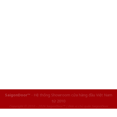
SaigonDoor™
- Hệ thống Showroom cửa hàng đầu Việt Nam
từ 2010
Copyright ⓒ 2010 – 2026 SaigonDoor™ | Đơn vị chủ quản SaigonDoor