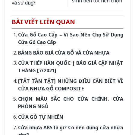
sinh bền tốt nên chọn
và sử dụng?
BÀI VIẾT LIÊN QUAN
Cửa Gỗ Cao Cấp – Vì Sao Nên Chọn Sử Dụng
Cửa Gỗ Cao Cấp
BẢNG BÁO GIÁ CỬA GỖ VÀ CỬA NHỰA
CỬA THÉP HÀN QUỐC | BÁO GIÁ CẬP NHẬT
THÁNG [7/2021]
[TẤT TẦN TẬT] NHỮNG ĐIỀU CẦN BIẾT VỀ
CỬA NHỰA GỖ COMPOSITE
CHỌN MÀU SẮC CHO CỬA CHÍNH, CỬA
PHÒNG NGỦ
CỬA GỖ TỰ NHIÊN
Cửa nhựa ABS là gì? Có nên dùng cửa nhựa
abs?