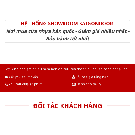
HỆ THỐNG SHOWROOM SAIGONDOOR
Nơi mua cửa nhựa hàn quốc - Giảm giá nhiều nhất -
Bảo hành tốt nhất
Với kinh nghiệm nhiêu năm nghiên cứu cửa theo tiêu chuẩn công nghệ Châu
Âu.Chúng tôi tự tin là nhà sản xuất & cung cấp hàng đầu tại Việt Nam!
Gửi yêu cầu tư vấn
Tải báo giá tổng hợp
Yêu cầu gọi lại (3 phút)
Dành cho đại lý
ĐỐI TÁC KHÁCH HÀNG