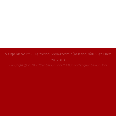
SaigonDoor™
- Hệ thống Showroom cửa hàng đầu Việt Nam
từ 2010
Copyright ⓒ 2010 – 2026 SaigonDoor™ | Đơn vị chủ quản SaigonDoor