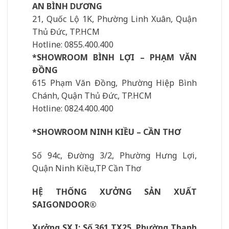
AN BÌNH DƯƠNG
21, Quốc Lộ 1K, Phường Linh Xuân, Quận
Thủ Đức, TP.HCM
Hotline: 0855.400.400
*SHOWROOM BÌNH LỢI – PHẠM VĂN
ĐỒNG
615 Phạm Văn Đồng, Phường Hiệp Bình
Chánh, Quận Thủ Đức, TP.HCM
Hotline: 0824.400.400
*SHOWROOM NINH KIỀU – CẦN THƠ
Số 94c, Đường 3/2, Phường Hưng Lợi,
Quận Ninh Kiều,TP Cần Thơ
HỆ THỐNG XƯỞNG SẢN XUẤT
SAIGONDOOR®
Xưởng SX I: Số 361 TX25, Phường Thạnh