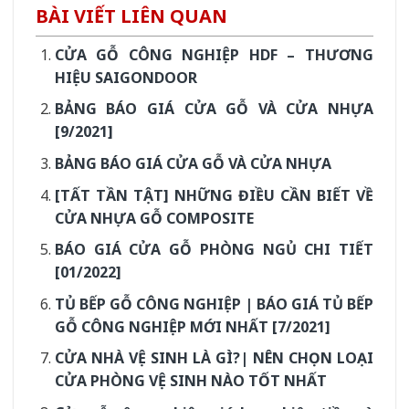
BÀI VIẾT LIÊN QUAN
CỬA GỖ CÔNG NGHIỆP HDF – THƯƠNG
HIỆU SAIGONDOOR
BẢNG BÁO GIÁ CỬA GỖ VÀ CỬA NHỰA
[9/2021]
BẢNG BÁO GIÁ CỬA GỖ VÀ CỬA NHỰA
[TẤT TẦN TẬT] NHỮNG ĐIỀU CẦN BIẾT VỀ
CỬA NHỰA GỖ COMPOSITE
BÁO GIÁ CỬA GỖ PHÒNG NGỦ CHI TIẾT
[01/2022]
TỦ BẾP GỖ CÔNG NGHIỆP | BÁO GIÁ TỦ BẾP
GỖ CÔNG NGHIỆP MỚI NHẤT [7/2021]
CỬA NHÀ VỆ SINH LÀ GÌ?| NÊN CHỌN LOẠI
CỬA PHÒNG VỆ SINH NÀO TỐT NHẤT