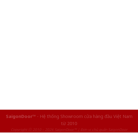
SaigonDoor™
- Hệ thống Showroom cửa hàng đầu Việt Nam
từ 2010
Copyright ⓒ 2010 – 2026 SaigonDoor™ | Đơn vị chủ quản SaigonDoor