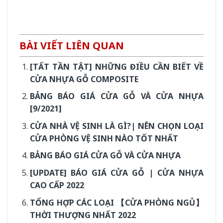
BÀI VIẾT LIÊN QUAN
[TẤT TẦN TẬT] NHỮNG ĐIỀU CẦN BIẾT VỀ
CỬA NHỰA GỖ COMPOSITE
BẢNG BÁO GIÁ CỬA GỖ VÀ CỬA NHỰA
[9/2021]
CỬA NHÀ VỆ SINH LÀ GÌ?| NÊN CHỌN LOẠI
CỬA PHÒNG VỆ SINH NÀO TỐT NHẤT
BẢNG BÁO GIÁ CỬA GỖ VÀ CỬA NHỰA
[UPDATE] BÁO GIÁ CỬA GỖ | CỬA NHỰA
CAO CẤP 2022
TỔNG HỢP CÁC LOẠI 【CỬA PHÒNG NGỦ】
THỜI THƯỢNG NHẤT 2022