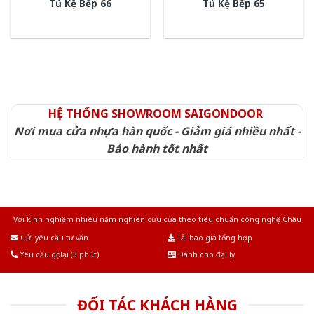
Tủ Kệ Bếp 66
Tủ Kệ Bếp 65
HỆ THỐNG SHOWROOM SAIGONDOOR
Nơi mua cửa nhựa hàn quốc - Giảm giá nhiều nhất -
Bảo hành tốt nhất
Với kinh nghiệm nhiêu năm nghiên cứu cửa theo tiêu chuẩn công nghệ Châu
Âu.Chúng tôi tự tin là nhà sản xuất & cung cấp hàng đầu tại Việt Nam!
Gửi yêu cầu tư vấn
Tải báo giá tổng hợp
Yêu cầu gọi lại (3 phút)
Dành cho đại lý
ĐỐI TÁC KHÁCH HÀNG