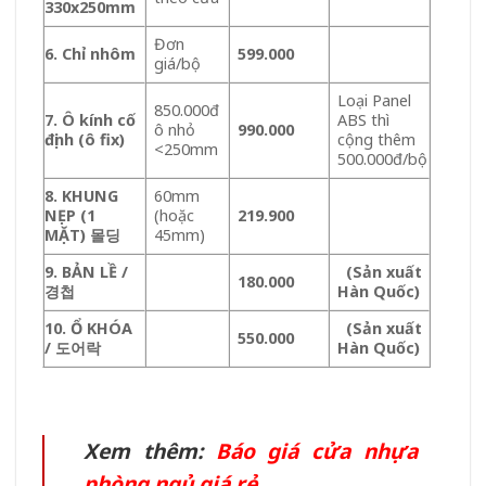
330x250mm
Đơn
6. Chỉ nhôm
599.000
giá/bộ
Loại Panel
850.000đ
7. Ô kính cố
ABS thì
ô nhỏ
990.000
định (ô fix)
cộng thêm
<250mm
500.000đ/bộ
8. KHUNG
60mm
NẸP (1
(hoặc
219.900
MẶT) 몰딩
45mm)
9. BẢN LỀ /
(Sản xuất
180.000
경첩
Hàn Quốc)
10. Ổ KHÓA
(Sản xuất
550.000
/ 도어락
Hàn Quốc)
Xem thêm:
Báo giá cửa nhựa
phòng ngủ giá rẻ