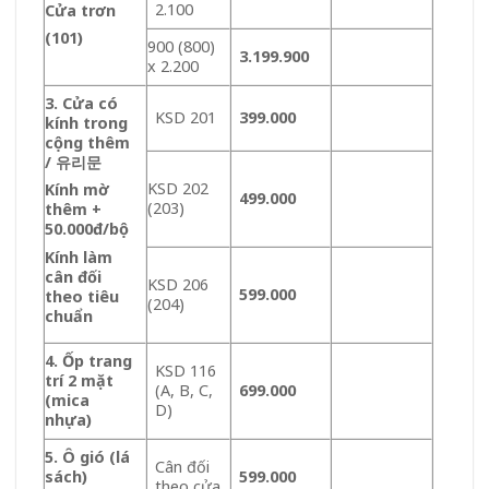
2.100
Cửa trơn
(101)
900 (800)
3.199.900
x 2.200
3. Cửa có
KSD 201
399.000
kính trong
cộng thêm
/ 유리문
KSD 202
Kính mờ
499.000
(203)
thêm +
50.000đ/bộ
Kính làm
cân đối
KSD 206
599.000
theo tiêu
(204)
chuẩn
4. Ốp trang
KSD 116
trí 2 mặt
(A, B, C,
699.000
(mica
D)
nhựa)
5. Ô gió (lá
Cân đối
sách)
599.000
theo cửa