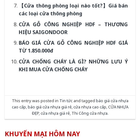
【Cửa thông phòng loại nào tốt?】Giá bán
các loại cửa thông phòng
CỬA GỖ CÔNG NGHIỆP HDF – THƯƠNG
HIỆU SAIGONDOOR
BÁO GIÁ CỬA GỖ CÔNG NGHIỆP HDF GIÁ
TỪ 1.850.000đ
CỬA CHỐNG CHÁY LÀ GÌ? NHỮNG LƯU Ý
KHI MUA CỬA CHỐNG CHÁY
This entry was posted in
Tin tức
and tagged
báo giá cửa nhựa
cao cấp
,
báo giá cửa nhựa giá rẻ
,
cửa nhựa cao cấp
,
CỬA NHỰA
ĐẸP
,
cửa nhựa giá rẻ
,
Thi Công cửa nhựa
.
KHUYẾN MẠI HÔM NAY