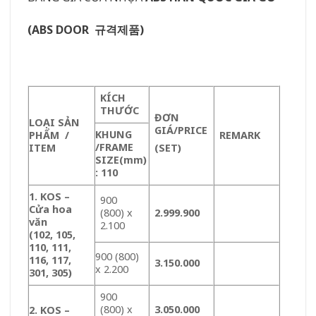
(ABS DOOR 규격제품)
KÍCH
THƯỚC
ĐƠN
LOẠI SẢN
GIÁ/PRICE
KHUNG
PHẨM /
REMARK
/FRAME
ITEM
(SET)
SIZE(mm)
: 110
1. KOS –
900
Cửa hoa
(800) x
2.999.900
văn
2.100
(102, 105,
110, 111,
900 (800)
116, 117,
3.150.000
x 2.200
301, 305)
900
(800) x
3.050.000
2. KOS –