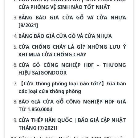
CỬA PHÒNG VỆ SINH NÀO TỐT NHẤT
BẢNG BÁO GIÁ CỬA GỖ VÀ CỬA NHỰA
[9/2021]
BẢNG BÁO GIÁ CỬA GỖ VÀ CỬA NHỰA
CỬA CHỐNG CHÁY LÀ GÌ? NHỮNG LƯU Ý
KHI MUA CỬA CHỐNG CHÁY
CỬA GỖ CÔNG NGHIỆP HDF – THƯƠNG
HIỆU SAIGONDOOR
【Cửa thông phòng loại nào tốt?】Giá bán
các loại cửa thông phòng
BÁO GIÁ CỬA GỖ CÔNG NGHIỆP HDF GIÁ
TỪ 1.850.000đ
CỬA THÉP HÀN QUỐC | BÁO GIÁ CẬP NHẬT
THÁNG [7/2021]