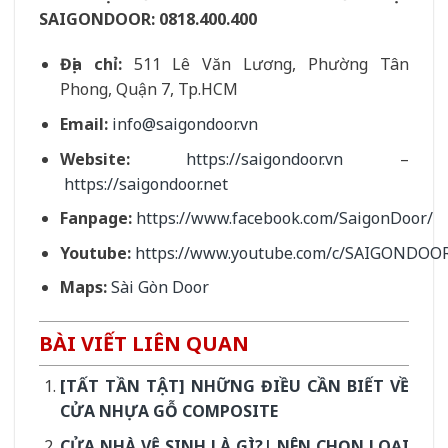
SAIGONDOOR:
0818.400.400
Địa chỉ:
511 Lê Văn Lương, Phường Tân
Phong, Quận 7, Tp.HCM
Email:
info@saigondoor.vn
Website:
https://saigondoor.vn
–
https://saigondoor.net
Fanpage:
https://www.facebook.com/SaigonDoor/
Youtube:
https://www.youtube.com/c/SAIGONDOO
Maps:
Sài Gòn Door
BÀI VIẾT LIÊN QUAN
[TẤT TẦN TẬT] NHỮNG ĐIỀU CẦN BIẾT VỀ
CỬA NHỰA GỖ COMPOSITE
CỬA NHÀ VỆ SINH LÀ GÌ?| NÊN CHỌN LOẠI