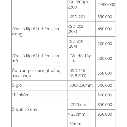
900 (800) x
2.900.000
2200
KSD 201
350.000
KSD 202
Cửa có lắp đặt thêm kính
450.000
(203)
trong
KSD 206
500.000
(204)
Cửa có lắp đặt thêm kính
Cân đối tùy
500.000
mờ
cửa
Ốp trang trí hai mặt bằng
KSD 116
650.000
mica nhựa
(A,B,C,D)
Ô gió
330x250mm
500.000
Chỉ nhôm
500.000
<250mm
850.000
Ô kính cố định
> 250mm
950.000
60mm