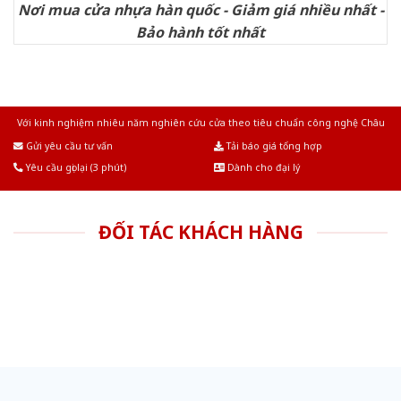
Nơi mua cửa nhựa hàn quốc - Giảm giá nhiều nhất -
Bảo hành tốt nhất
Với kinh nghiệm nhiêu năm nghiên cứu cửa theo tiêu chuẩn công nghệ Châu
Âu.Chúng tôi tự tin là nhà sản xuất & cung cấp hàng đầu tại Việt Nam!
Gửi yêu cầu tư vấn
Tải báo giá tổng hợp
Yêu cầu gọi lại (3 phút)
Dành cho đại lý
ĐỐI TÁC KHÁCH HÀNG