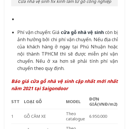
Cửa nhà vệ sinh fix kính làm từ gỗ công nghiệp
Phí vận chuyển: Giá
cửa gỗ nhà vệ sinh
còn bị
ảnh hưởng bởi chi phí vận chuyển. Nếu địa chỉ
của khách hàng ở ngay tại Phú Nhuận hoặc
nội thành TPHCM thì sẽ được miễn phí vận
chuyển. Nếu ở xa hơn sẽ phải tính phí vận
chuyển theo quy định.
Báo giá cửa gỗ nhà vệ sinh cập nhất mới nhất
năm 2021 tại Saigondoor
ĐƠN
STT
LOẠI GỖ
MODEL
GIÁ
(VNĐ/m
2
)
Theo
1
GỖ CĂM XE
6.950.000
catalogue
Theo