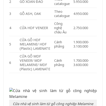
2
GỖ XOAN ĐÀO
5.950.000
catalogue
Theo
3
GỖ ASH, OAK
4.950.000
catalogue
Công
4
CỬA HDF VENEER
nghệ
2.750.000
châu Âu
CỬA GỖ HDF
Cánh
1.900.000-
5
MELAMINE/ HDF
phẳng
3.100.000
(Plastic) LAMINATE
CỬA GỖ MDF
VENEER/ MDF
Cánh
1.700.000-
6
MELAMINE/ MDF
phẳng
3.600.000
(Plastic) LAMINATE
Cửa nhà vệ sinh làm từ gỗ công nghiệp Melamine